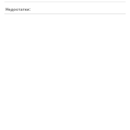
Недостатки:
Рейтинг
Плохо
Хорошо
Оставить отзыв
ПОХОЖИЕ ТОВАРЫ
-27 %
АКЦИЯ
ТОП ПРОДАЖ