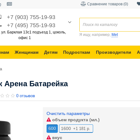
Сравнение товаров (0)
+7 (903) 755-19-93
+7 (495) 755-19-93
, ул. Барклая 13с1 подъезд 1, цоколь,
Я ищу, например,
Met
офис 1
инам
Женщинам
Детям
Подросткам
Производители
А
а
 Арена Батарейка
0 отзывов
Очистить параметры
объем продукта (мл.)
600
1600
+1 181 р.
вкус