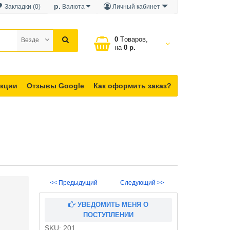
р.
Закладки (0)
Валюта
Личный кабинет
0
Tоваров,
Везде
на
0 р.
кции
Отзывы Google
Как оформить заказ?
<< Предыдущий
Следующий >>
УВЕДОМИТЬ МЕНЯ О
ПОСТУПЛЕНИИ
SKU:
201