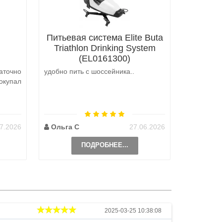
Питьевая система Elite Buta
Triathlon Drinking System
(EL0161300)
аточно
удобно пить с шоссейника..
Не выкуп
окупал
аналоги 
претензий
на выбор
возможно 
7.2026
Ольга С
27.06.2026
Наталь
ПОДРОБНЕЕ...
Андрей
2025-03-25 10:38:08