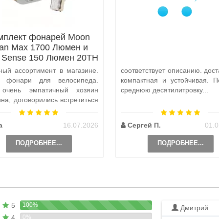
мплект фонарей Moon
tan Max 1700 Люмен и
x Sense 150 Люмен 20TH
Anniversary Edition
ный ассортимент в магазине.
соответствует описанию. дост
а фонари для велосипеда.
компактная и устойчивая. П
 очень эмпатичный хозяин
среднюю десятилитровку...
ина, договорились встретиться
и, чтобы передать ..
а
16.07.2026
Сергей П.
01.0
ПОДРОБНЕЕ...
ПОДРОБНЕЕ...
5
100%
Дмитрий
4
0%