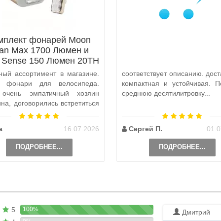
мплект фонарей Moon
tan Max 1700 Люмен и
x Sense 150 Люмен 20TH
Anniversary Edition
ный ассортимент в магазине.
соответствует описанию. дост
а фонари для велосипеда.
компактная и устойчивая. П
 очень эмпатичный хозяин
среднюю десятилитровку...
ина, договорились встретиться
и, чтобы передать ..
а
16.07.2026
Сергей П.
01.0
ПОДРОБНЕЕ...
ПОДРОБНЕЕ...
5
100%
Дмитрий