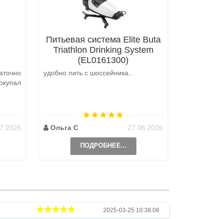
Питьевая система Elite Buta
Triathlon Drinking System
(EL0161300)
аточно
удобно пить с шоссейника..
Не выкуп
окупал
аналоги 
претензий
на выбор
возможно 
7.2026
Ольга С
27.06.2026
Наталь
ПОДРОБНЕЕ...
Андрей
2025-03-25 10:38:08