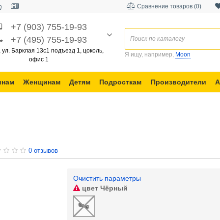
Сравнение товаров (0)
+7 (903) 755-19-93
+7 (495) 755-19-93
, ул. Барклая 13с1 подъезд 1, цоколь,
Я ищу, например,
Moon
офис 1
инам
Женщинам
Детям
Подросткам
Производители
А
0 отзывов
Очистить параметры
цвет
Чёрный