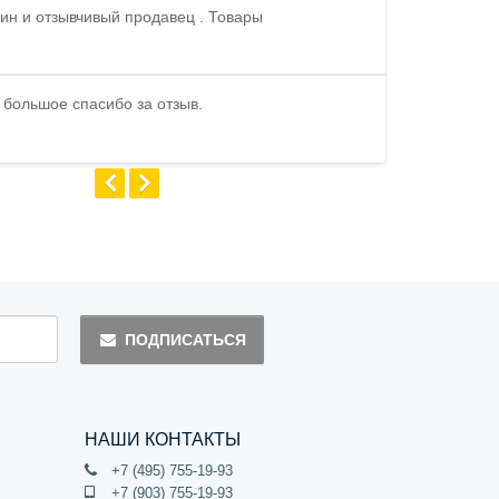
ин и отзывчивый продавец . Товары
Петр , отличн
стоимости . В
быстро ...
 большое спасибо за отзыв.
Андрей
ПОДПИСАТЬСЯ
НАШИ КОНТАКТЫ
+7 (495) 755-19-93
+7 (903) 755-19-93