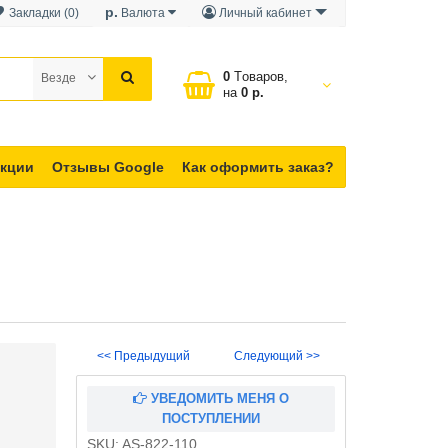
р.
Закладки (0)
Валюта
Личный кабинет
0
Tоваров,
Везде
на
0 р.
кции
Отзывы Google
Как оформить заказ?
<< Предыдущий
Следующий >>
УВЕДОМИТЬ МЕНЯ О
ПОСТУПЛЕНИИ
SKU:
AS-822-110