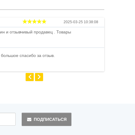
Андрей
2025-03-25 10:38:08
ин и отзывчивый продавец . Товары
Петр , отличн
стоимости . В
быстро ...
 большое спасибо за отзыв.
Андрей
ПОДПИСАТЬСЯ