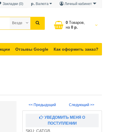
р.
Закладки (0)
Валюта
Личный кабинет
0
Tоваров,
Везде
на
0 р.
кции
Отзывы Google
Как оформить заказ?
<< Предыдущий
Следующий >>
УВЕДОМИТЬ МЕНЯ О
ПОСТУПЛЕНИИ
SKU:
CATGB