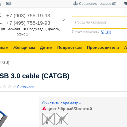
Сравнение товаров (0)
+7 (903) 755-19-93
+7 (495) 755-19-93
, ул. Барклая 13с1 подъезд 1, цоколь,
Я ищу, например,
Cinelli
офис 1
инам
Женщинам
Детям
Подросткам
Производители
А
ATGB)
SB 3.0 cable (CATGB)
0 отзывов
Очистить параметры
цвет
Чёрный/Золотой