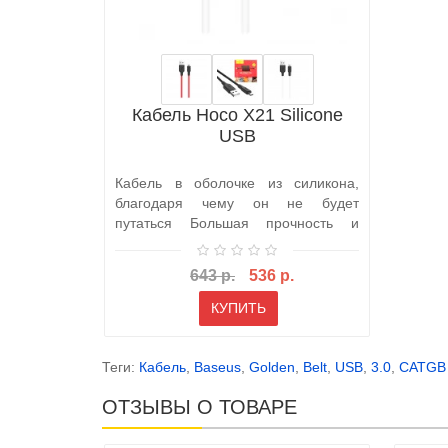
Кабель Hoco X21 Silicone
USB
Кабель в оболочке из силикона,
благодаря чему он не будет
путаться Большая прочность и
стойкос..
643 р.
536 р.
КУПИТЬ
Теги:
Кабель
,
Baseus
,
Golden
,
Belt
,
USB
,
3.0
,
CATGB
ОТЗЫВЫ О ТОВАРЕ