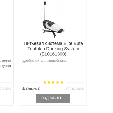
Питьевая система Elite Buta
Triathlon Drinking System
(EL0161300)
аточно
удобно пить с шоссейника..
Не выкуп
окупал
аналоги 
претензий
на выбор
возможно 
7.2026
Ольга С
27.06.2026
Наталь
ПОДРОБНЕЕ...