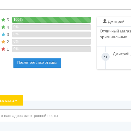
5
100%
Дмитрий
4
0%
Отличный магаз
3
0%
оригинальные...
2
0%
1
0%
Дмитрий,
Посмотреть все отзывы
магазин