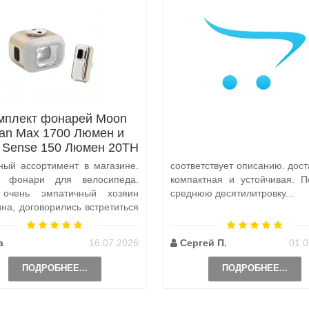
мплект фонарей Moon
tan Max 1700 Люмен и
x Sense 150 Люмен 20TH
Anniversary Edition
ный ассортимент в магазине.
соответствует описанию. дост
а фонари для велосипеда.
компактная и устойчивая. П
 очень эмпатичный хозяин
среднюю десятилитровку...
ина, договорились встретиться
и, чтобы передать ..
а
16.07.2026
Сергей П.
01.0
ПОДРОБНЕЕ...
ПОДРОБНЕЕ...