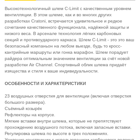
Высокотехнологичный шлем C-Limit с качественным уровнем
вентилляции. В этом шлеме, как и во многих других
разработках Cratoni, встречается удивительное и редкое
сочетание качественного функционала, надёжной защиты и
низкого веса. В арсенале технология лёгких карбоновых
секций и противоударного каркаса. Шлем C-Limit - это это ваш
безопасный компаньон на любом выезде, будь то кросс-
кантрийные маршруты или гонка марафон. Шлем порадует
райдера оптимальным значением вентиляции за счёт новой
разработки Air Channel. Спортивный облик шлема придаёт
изящества и стиля к ваше индивидуальности.
ОСОБЕННОСТИ И ХАРАКТЕРИСТИКИ
23 воздушных отверстия для вентиляции (включая отверстия
большого размера).
Съёмный козырёк
Рефлекторы на корпусе.
Мягкие вставки внутри шлема, которые не препятствуют
прохождению воздушного потока, включая запасные вставки.
Регулировка шлема по высоте в трех положениях.
Усиление конструкции с использованием карбонового волокна.