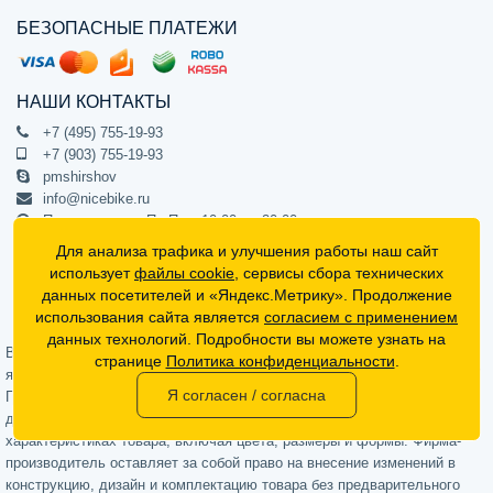
БЕЗОПАСНЫЕ ПЛАТЕЖИ
НАШИ КОНТАКТЫ
+7 (495) 755-19-93
+7 (903) 755-19-93
pmshirshov
info@nicebike.ru
Прием звонков Пн-Пт с 10:00 до 20:00
ПВЗ Пн-Пт с 10:00 до 20:00
Для анализа трафика и улучшения работы наш сайт
г. Москва, ул. Барклая 13с1
использует
файлы cookie
, сервисы сбора технических
подъезд 1, цокольный этаж, офис 1
данных посетителей и «Яндекс.Метрику». Продолжение
использования сайта является
согласием с применением
Официальный интернет-магазин NiceBike © 2012 - 2026
данных технологий. Подробности вы можете узнать на
Вся информация на сайте носит ознакомительный характер, не
странице
Политика конфиденциальности
.
является публичной офертой (определяемой положениями Статьи 437
Я согласен / согласна
Гражданского кодекса РФ) и не может в полной мере передавать
достоверную информацию о свойствах, комплектации и
характеристиках товара, включая цвета, размеры и формы. Фирма-
производитель оставляет за собой право на внесение изменений в
конструкцию, дизайн и комплектацию товара без предварительного