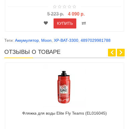
5 223 р.
4 090 р.
КУПИТЬ
Теги:
Аккумулятор
,
Moon
,
XP-BAT-3300
,
4897029981788
ОТЗЫВЫ О ТОВАРЕ
Фляжка для воды Elite Fly Teams (EL016045)