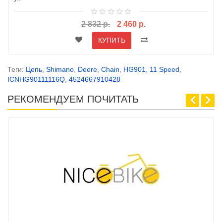
2 832 р.
2 460 р.
КУПИТЬ
Теги:
Цепь
,
Shimano
,
Deore
,
Chain
,
HG901
,
11 Speed
,
ICNHG90111116Q
,
4524667910428
РЕКОМЕНДУЕМ ПОЧИТАТЬ