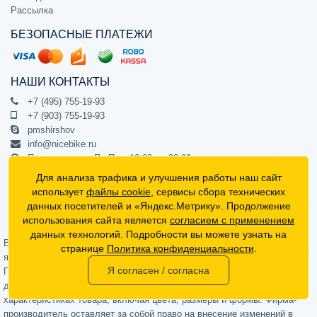
Рассылка
БЕЗОПАСНЫЕ ПЛАТЕЖИ
НАШИ КОНТАКТЫ
+7 (495) 755-19-93
+7 (903) 755-19-93
pmshirshov
info@nicebike.ru
Прием звонков Пн-Пт с 10:00 до 20:00
ПВЗ Пн-Пт с 10:00 до 20:00
Для анализа трафика и улучшения работы наш сайт
г. Москва, ул. Барклая 13с1
использует
файлы cookie
, сервисы сбора технических
подъезд 1, цокольный этаж, офис 1
данных посетителей и «Яндекс.Метрику». Продолжение
использования сайта является
согласием с применением
Официальный интернет-магазин NiceBike © 2012 - 2026
данных технологий. Подробности вы можете узнать на
Вся информация на сайте носит ознакомительный характер, не
странице
Политика конфиденциальности
.
является публичной офертой (определяемой положениями Статьи 437
Я согласен / согласна
Гражданского кодекса РФ) и не может в полной мере передавать
достоверную информацию о свойствах, комплектации и
характеристиках товара, включая цвета, размеры и формы. Фирма-
производитель оставляет за собой право на внесение изменений в