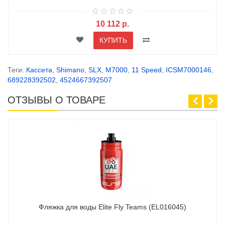
10 112 р.
КУПИТЬ
Теги:
Кассета
,
Shimano
,
SLX
,
M7000
,
11 Speed
,
ICSM7000146
,
689228392502
,
4524667392507
ОТЗЫВЫ О ТОВАРЕ
Фляжка для воды Elite Fly Teams (EL016045)