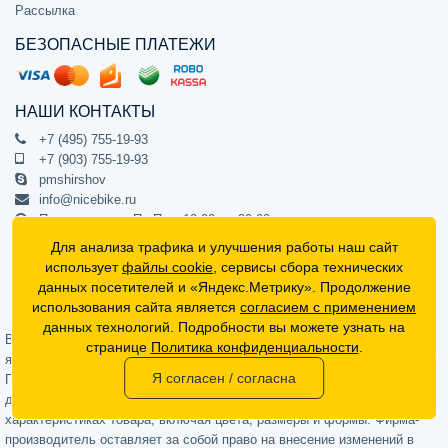
Рассылка
БЕЗОПАСНЫЕ ПЛАТЕЖИ
НАШИ КОНТАКТЫ
+7 (495) 755-19-93
+7 (903) 755-19-93
pmshirshov
info@nicebike.ru
Прием звонков Пн-Пт с 10:00 до 20:00
ПВЗ Пн-Пт с 10:00 до 20:00
Для анализа трафика и улучшения работы наш сайт
г. Москва, ул. Барклая 13с1
использует
файлы cookie
, сервисы сбора технических
подъезд 1, цокольный этаж, офис 1
данных посетителей и «Яндекс.Метрику». Продолжение
использования сайта является
согласием с применением
Официальный интернет-магазин NiceBike © 2012 - 2026
данных технологий. Подробности вы можете узнать на
Вся информация на сайте носит ознакомительный характер, не
странице
Политика конфиденциальности
.
является публичной офертой (определяемой положениями Статьи 437
Я согласен / согласна
Гражданского кодекса РФ) и не может в полной мере передавать
достоверную информацию о свойствах, комплектации и
характеристиках товара, включая цвета, размеры и формы. Фирма-
производитель оставляет за собой право на внесение изменений в