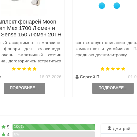
мплект фонарей Moon
tan Max 1700 Люмен и
x Sense 150 Люмен 20TH
Anniversary Edition
ный ассортимент в магазине.
соответствует описанию. дост
а фонари для велосипеда.
компактная и устойчивая. П
 очень эмпатичный хозяин
среднюю десятилитровку...
ина, договорились встретиться
и, чтобы передать ..
а
16.07.2026
Сергей П.
01.0
ПОДРОБНЕЕ...
ПОДРОБНЕЕ...
5
100%
Дмитрий
4
0%