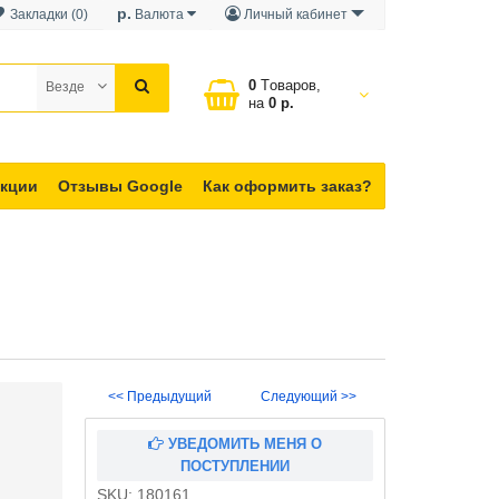
р.
Закладки (0)
Валюта
Личный кабинет
0
Tоваров,
Везде
на
0 р.
кции
Отзывы Google
Как оформить заказ?
<< Предыдущий
Следующий >>
УВЕДОМИТЬ МЕНЯ О
ПОСТУПЛЕНИИ
SKU:
180161