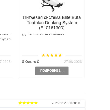
Питьевая система Elite Buta
Triathlon Drinking System
(EL0161300)
аточно
удобно пить с шоссейника..
Не выкуп
окупал
аналоги 
претензий
на выбор
возможно 
7.2026
Ольга С
27.06.2026
Наталь
ПОДРОБНЕЕ...
Андрей
2025-03-25 10:38:08