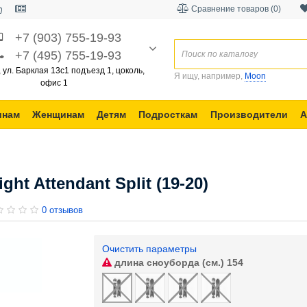
Сравнение товаров (0)
+7 (903) 755-19-93
+7 (495) 755-19-93
, ул. Барклая 13с1 подъезд 1, цоколь,
Я ищу, например,
Moon
офис 1
инам
Женщинам
Детям
Подросткам
Производители
А
ht Attendant Split (19-20)
0 отзывов
Очистить параметры
длина сноуборда (см.)
154