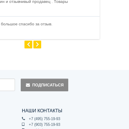
ин и отзывчивый продавец . Товары
Петр , отличн
стоимости . В
быстро ...
 большое спасибо за отзыв.
Андрей
ПОДПИСАТЬСЯ
НАШИ КОНТАКТЫ
+7 (495) 755-19-93
+7 (903) 755-19-93