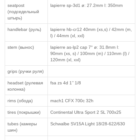
seatpost
lapierre sp-3d1 ø: 27.2mm l: 350mm
(подседельный
штырь)
handlebar (руль)
lapierre hb-cr12 40mm (xs,s) / 42mm (m,
l) / 44mm (xl, xxl)
stem (вынос)
lapierre as-lp2 cap 7° ø: 31.8mm l:
90mm (xs, s) / 100mm (m) / 110mm (l) /
120mm (xl, xxl)
grips (ручки руля)
headset (рулевая
fsa zs 4d 1’’ 1/8
колонка)
rims (обода)
mach1 CFX 700c 32h
tires (покрышки)
Continental Ultra Sport 2 SL 700x25
tubes (камеры
Schwalbe SV15A Light 18/28-622/630
шин)