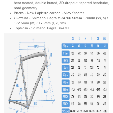
heat treated, double butted, 3D-dropout, tapered headtube,
road geometry
Вилка - New Lapierre carbon - Alloy Steerer
Система - Shimano Tiagra fc-r4700 50x34 170mm (xs, s) /
172.5mm (m) / 175mm (l, xl, xxl)
Тормоза - Shimano Tiagra BR4700