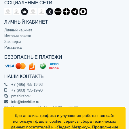
СОЦИАЛЬНЫЕ СЕТИ
ЛИЧНЫЙ КАБИНЕТ
Личный кабинет
История заказа
Закладки
Рассылка
БЕЗОПАСНЫЕ ПЛАТЕЖИ
НАШИ КОНТАКТЫ
+7 (495) 755-19-93
+7 (903) 755-19-93
pmshirshov
info@nicebike.ru
Прием звонков Пн-Пт с 10:00 до 20:00
ПВЗ Пн-Пт с 10:00 до 20:00
Для анализа трафика и улучшения работы наш сайт
г. Москва, ул. Барклая 13с1
использует
файлы cookie
, сервисы сбора технических
подъезд 1, цокольный этаж, офис 1
данных посетителей и «Яндекс.Метрику». Продолжение