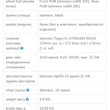
wheel hub (втулки
Front HUB (shimano rs400 32h), Rear
колес)
HUB (shimano rs400 32h)
spokes (спицы)
stainless, black
pedals (педали)
None (Нет в комплекте, приобретаются
отдельно)
crankset
shimano Tiagra fc-r4700cb04 50x34
(система-
170mm (xs, s) / 172.5mm (m) / 175mm
шатуны)
(l, xl, xxl)
gear ratio
2x10-speed, front: 50/34t, rear: 12-34t
(передаточное
отношение)
sprocket (касета-
shimano hg500 10-speed 11-34t
задние шестерни)
chain (цепь)
Shimano, 10-speed
weight (вес)
9.8 KG
brutto (вес в
18,00 KG