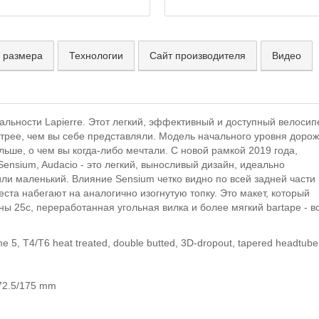
 размера
Технологии
Сайт производителя
Видео
альности Lapierre. Этот легкий, эффективный и доступный велосип
стрее, чем вы себе представляли. Модель начального уровня доро
льше, о чем вы когда-либо мечтали. С новой рамкой 2019 года,
nsium, Audacio - это легкий, выносливый дизайн, идеально
ли маленький. Влияние Sensium четко видно по всей задней части
та набегают на аналогично изогнутую топку. Это макет, который
 25c, переработанная угольная вилка и более мягкий bartape - вс
 5, T4/T6 heat treated, double butted, 3D-dropout, tapered headtube
172.5/175 mm