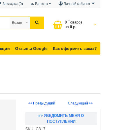
р.
Закладки (0)
Валюта
Личный кабинет
0
Tоваров,
Везде
на
0 р.
кции
Отзывы Google
Как оформить заказ?
<< Предыдущий
Следующий >>
УВЕДОМИТЬ МЕНЯ О
ПОСТУПЛЕНИИ
SKU:
C317