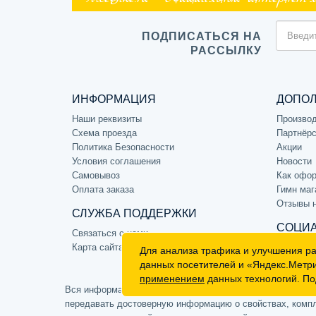
ПОДПИСАТЬСЯ НА
РАССЫЛКУ
ИНФОРМАЦИЯ
ДОПО
Наши реквизиты
Произво
Схема проезда
Партнёрс
Политика Безопасности
Акции
Условия соглашения
Новости
Самовывоз
Как офор
Оплата заказа
Гимн маг
Отзывы 
СЛУЖБА ПОДДЕРЖКИ
СОЦИА
Связаться с нами
Карта сайта
Для анализа трафика и улучшения р
данных посетителей и «Яндекс.Метр
применением
данных технологий. По
Вся информация на сайте носит ознакомительный характе
передавать достоверную информацию о свойствах, компле