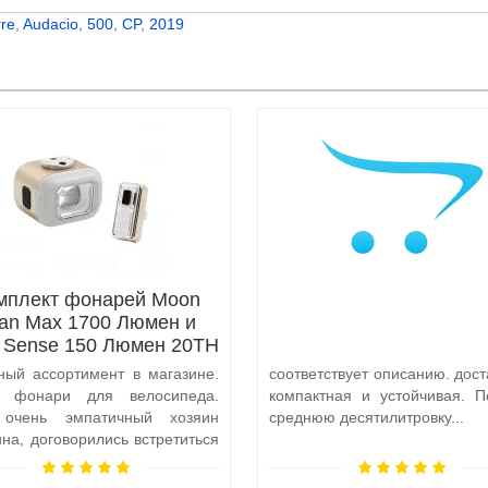
rre
,
Audacio
,
500
,
CP
,
2019
мплект фонарей Moon
tan Max 1700 Люмен и
x Sense 150 Люмен 20TH
Anniversary Edition
ный ассортимент в магазине.
соответствует описанию. дост
а фонари для велосипеда.
компактная и устойчивая. П
 очень эмпатичный хозяин
среднюю десятилитровку...
ина, договорились встретиться
и, чтобы передать ..