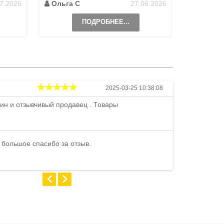
7.2026
Ольга С
27.06.2026
Наталь
ПОДРОБНЕЕ...
Андрей
2025-03-25 10:38:08
ин и отзывчивый продавец . Товары
Петр , отличн
стоимости . В
быстро ...
 большое спасибо за отзыв.
Андрей