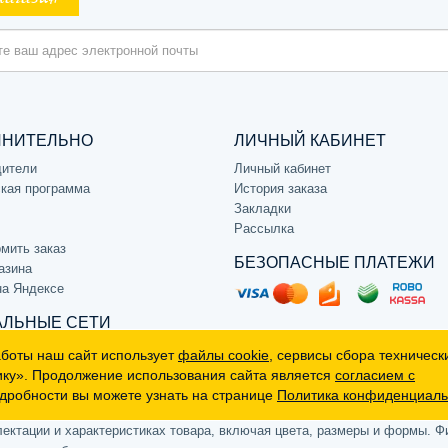
ЛНИТЕЛЬНО
ЛИЧНЫЙ КАБИНЕТ
дители
Личный кабинет
кая программа
История заказа
Закладки
Рассылка
мить заказ
БЕЗОПАСНЫЕ ПЛАТЕЖИ
азина
на Яндексе
ЛЬНЫЕ СЕТИ
аботы наш сайт использует
файлы cookie
, сервисы сбора техническ
ику». Продолжение использования сайта является
согласием с
дробности вы можете узнать на странице
Политика конфиденциаль
р, не является публичной офертой (определяемой положениями Статьи 
ктации и характеристиках товара, включая цвета, размеры и формы. Фи