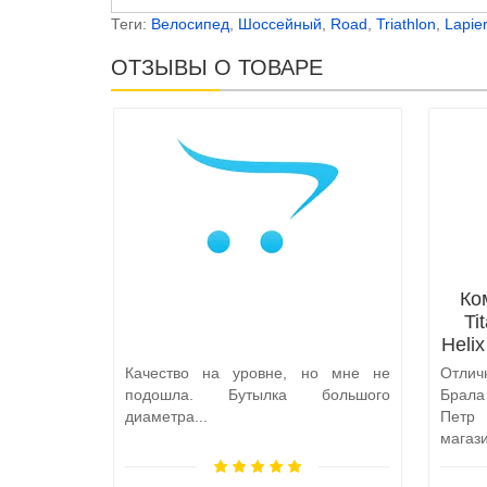
Теги:
Велосипед
,
Шоссейный
,
Road
,
Triathlon
,
Lapie
ОТЗЫВЫ О ТОВАРЕ
Ко
Ti
Heli
Качество на уровне, но мне не
Отлич
подошла. Бутылка большого
Брал
диаметра...
Петр
магаз
по пут