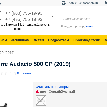
Сравнение товаров (0)
+7 (903) 755-19-93
+7 (495) 755-19-93
, ул. Барклая 13с1 подъезд 1, цоколь,
Я ищу, например,
Huoin
офис 1
инам
Женщинам
Детям
Подросткам
Производители
А
CP (2019)
re Audacio 500 CP (2019)
0 отзывов
Очистить параметры
цвет
Серый/Желтый