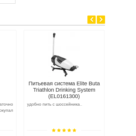
Питьевая система Elite Buta
Triathlon Drinking System
(EL0161300)
аточно
удобно пить с шоссейника..
Не выкуп
окупал
аналоги 
претензий
на выбор
возможно 