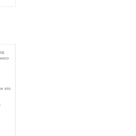
ед
жного
е это
,