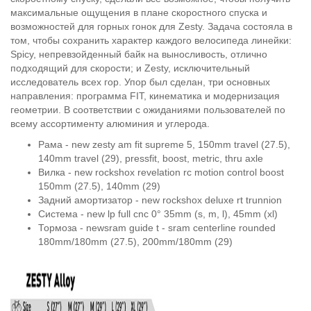
максимальные ощущения в плане скоростного спуска и
возможностей для горных гонок для Zesty. Задача состояла в
том, чтобы сохранить характер каждого велосипеда линейки:
Spicy, непревзойденный байк на выносливость, отлично
подходящий для скорости; и Zesty, исключительный
исследователь всех гор. Упор был сделан, три основных
направления: программа FIT, кинематика и модернизация
геометрии. В соответствии с ожиданиями пользователей по
всему ассортименту алюминия и углерода.
Рама - new zesty am fit supreme 5, 150mm travel (27.5),
140mm travel (29), pressfit, boost, metric, thru axle
Вилка - new rockshox revelation rc motion control boost
150mm (27.5), 140mm (29)
Задний амортизатор - new rockshox deluxe rt trunnion
Система - new lp full cnc 0° 35mm (s, m, l), 45mm (xl)
Тормоза - newsram guide t - sram centerline rounded
180mm/180mm (27.5), 200mm/180mm (29)