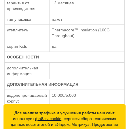
гарантия от
12 месяцев
производителя
тип упаковки
пакет
утеплитель
Thermacore™ Insulation (100G
Throughout)
серия Kids
да
ОСОБЕННОСТИ
дополнительная
информация
ДОПОЛНИТЕЛЬНАЯ ИНФОРМАЦИЯ
водонепроницаемый
10.000/5.000
корпус
габариты упаковки
Для анализа трафика и улучшения работы наш сайт
использует
файлы cookie
, сервисы сбора технических
данных посетителей и «Яндекс.Метрику». Продолжение
Размеры мужской одежды Burton