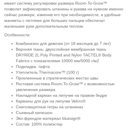
имеет систему регулировки размера Room-To-Grow™
позволит зафиксировать штанины и рукава на нужном именно
сейчас размере, изменив его при необходимости, а удобные
манжеты с петлями для больших пальцев обеспечат
маленькие руки дополнительным теплом.
Особенности:
Комбинезон для девочек (от 18 месяцев до 7 лет)
Верхняя ткань: двухслойная мембранная ткань
DRYRIDE 2L Poly Printed and Nylon TACTEL® Body
Fabrics с показателями 10000 мм/5000 г/м2
Подкладка: тафта
Утеплитель Thermacore™ (100 г)
Проклеенные в стратегических местах швы
Ростовая система Room-To-Grow™ с возможностью
увеличения размера
Накладной карман на липучке на правом бедре
Карманы для рук на липучке Velcro®
Снегозащитные гетры на штанинах
Съемный капюшон
Эко-френдли материал bluesign®
Состав: 100% полиэстер