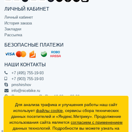
ЛИЧНЫЙ КАБИНЕТ
Личный кабинет
История заказа
Закладки
Рассылка
БЕЗОПАСНЫЕ ПЛАТЕЖИ
НАШИ КОНТАКТЫ
+7 (495) 755-19-93
+7 (903) 755-19-93
pmshirshov
info@nicebike.ru
Прием звонков Пн-Пт с 10:00 до 20:00
ПВЗ Пн-Пт с 10:00 до 20:00
Для анализа трафика и улучшения работы наш сайт
г. Москва, ул. Барклая 13с1
использует
файлы cookie
, сервисы сбора технических
подъезд 1, цокольный этаж, офис 1
данных посетителей и «Яндекс.Метрику». Продолжение
использования сайта является
согласием с применением
Официальный интернет-магазин NiceBike © 2012 - 2026
данных технологий. Подробности вы можете узнать на
Вся информация на сайте носит ознакомительный характер, не