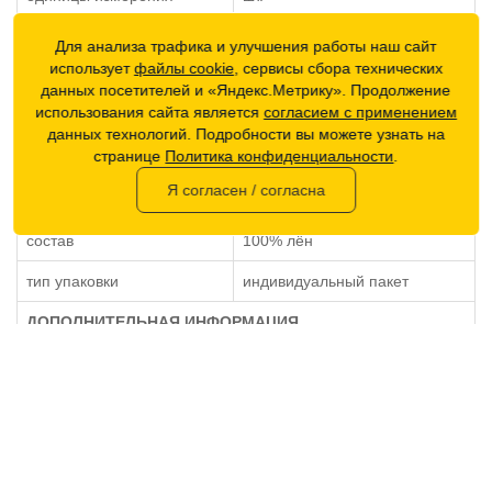
weight (вес)
11 г
Для анализа трафика и улучшения работы наш сайт
использует
файлы cookie
, сервисы сбора технических
brutto (вес в упаковке)
12 г
данных посетителей и «Яндекс.Метрику». Продолжение
использования сайта является
согласием с применением
страна производитель
Россия
данных технологий. Подробности вы можете узнать на
странице
Политика конфиденциальности
.
ОБЩИЕ ХАРАКТЕРИСТИКИ
Я согласен / согласна
гарантия от производителя
12 месяцев
состав
100% лён
тип упаковки
индивидуальный пакет
ДОПОЛНИТЕЛЬНАЯ ИНФОРМАЦИЯ
габариты упаковки
16 x 15 x 1 см
комплектация
Маска многоразовая, упаковка
размер
One Size