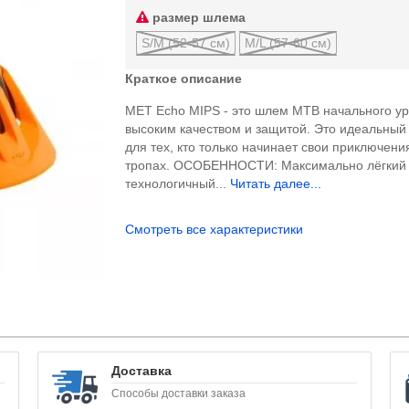
размер шлема
S/M (52-57 см)
M/L (57-60 см)
Краткое описание
MET Echo MIPS - это шлем MTB начального ур
высоким качеством и защитой. Это идеальный
для тех, кто только начинает свои приключени
тропах. ОСОБЕННОСТИ: Максимально лёгкий
технологичный...
Читать далее...
Смотреть все характеристики
Доставка
Способы доставки заказа