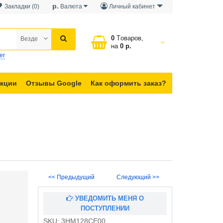
р.
Закладки (0)
Валюта
Личный кабинет
0
Tоваров,
Везде
на
0 р.
er
кции
Отзывы Google
Как оформить заказ?
<< Предыдущий
Следующий >>
УВЕДОМИТЬ МЕНЯ О
ПОСТУПЛЕНИИ
SKU:
3HM128CE00