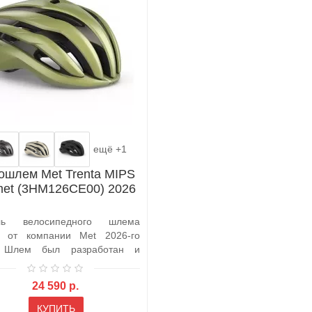
ещё +1
ошлем Met Trenta MIPS
met (3HM126CE00) 2026
ль велосипедного шлема
a от компании Met 2026-го
. Шлем был разработан и
ен в прод..
24 590 р.
КУПИТЬ