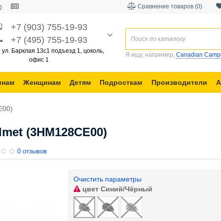
Сравнение товаров (0)
+7 (903) 755-19-93
+7 (495) 755-19-93
, ул. Барклая 13с1 подъезд 1, цоколь,
Я ищу, например,
Canadian Camp
офис 1
инам
Женщинам
Детям
Подросткам
Производители
А
E00)
lmet (3HM128CE00)
0 отзывов
Очистить параметры
цвет
Синий/Чёрный