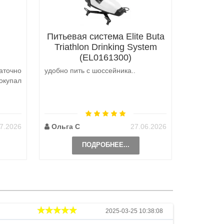
Питьевая система Elite Buta
Triathlon Drinking System
(EL0161300)
аточно
удобно пить с шоссейника..
Не выкуп
окупал
аналоги 
претензий
на выбор
возможно 
7.2026
Ольга С
27.06.2026
Наталь
ПОДРОБНЕЕ...
Андрей
2025-03-25 10:38:08