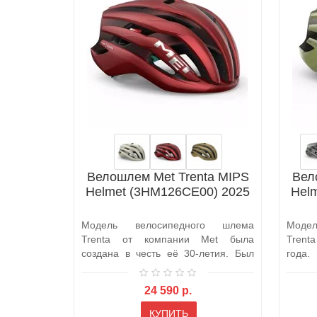
Велошлем Met Trenta MIPS
Вел
Helmet (3HM126CE00) 2025
Hel
Модель велосипедного шлема
Моде
Trenta от компании Met была
Trent
создана в честь её 30-летия. Был
года
разработан и..
выпущ
24 590 р.
КУПИТЬ