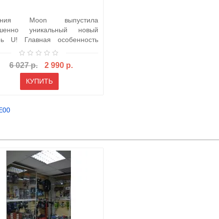
ания Moon выпустила
ршенно уникальный новый
ь U! Главная особенность
фонаря это в..
6 027 р.
2 990 р.
КУПИТЬ
E00