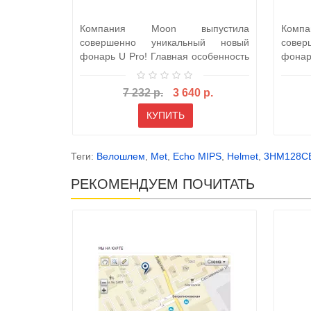
Компания Moon выпустила
Комп
совершенно уникальный новый
сове
фонарь U Pro! Главная особенность
фонар
этого фонаря э..
этого 
7 232 р.
3 640 р.
КУПИТЬ
Теги:
Велошлем
,
Met
,
Echo MIPS
,
Helmet
,
3HM128C
РЕКОМЕНДУЕМ ПОЧИТАТЬ