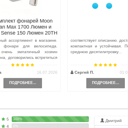
мплект фонарей Moon
tan Max 1700 Люмен и
x Sense 150 Люмен 20TH
Anniversary Edition
ный ассортимент в магазине.
соответствует описанию. дост
а фонари для велосипеда.
компактная и устойчивая. П
 очень эмпатичный хозяин
среднюю десятилитровку...
ина, договорились встретиться
и, чтобы передать ..
а
16.07.2026
Сергей П.
01.0
ПОДРОБНЕЕ...
ПОДРОБНЕЕ...
5
100%
Дмитрий
4
0%