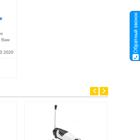
e
те
и Вам
0.2020