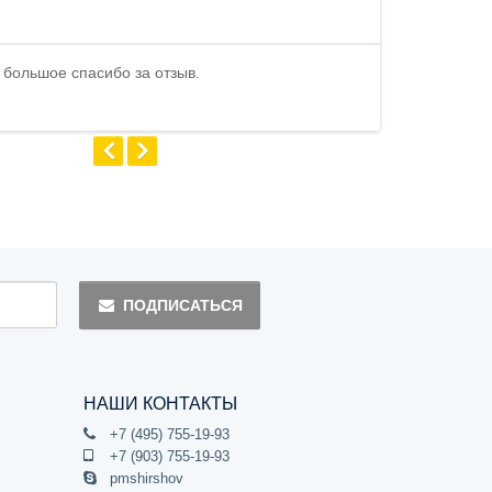
стоимости . В
быстро ...
 большое спасибо за отзыв.
Андрей
ПОДПИСАТЬСЯ
НАШИ КОНТАКТЫ
+7 (495) 755-19-93
+7 (903) 755-19-93
pmshirshov