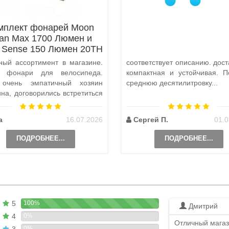
мплект фонарей Moon
tan Max 1700 Люмен и
x Sense 150 Люмен 20TH
Anniversary Edition
ный ассортимент в магазине.
соответствует описанию. дост
а фонари для велосипеда.
компактная и устойчивая. П
 очень эмпатичный хозяин
среднюю десятилитровку...
ина, договорились встретиться
и, чтобы передать ..
а
16.07.2026
Сергей П.
01.0
ПОДРОБНЕЕ...
ПОДРОБНЕЕ...
5
100%
Дмитрий
4
0%
Отличный магаз
3
0%