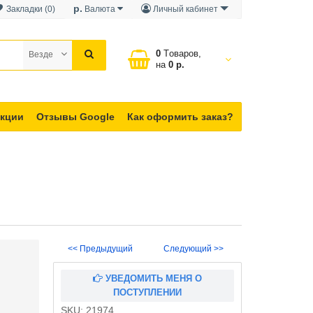
р.
Закладки (0)
Валюта
Личный кабинет
0
Tоваров,
Везде
на
0 р.
кции
Отзывы Google
Как оформить заказ?
<< Предыдущий
Следующий >>
УВЕДОМИТЬ МЕНЯ О
ПОСТУПЛЕНИИ
SKU:
21974