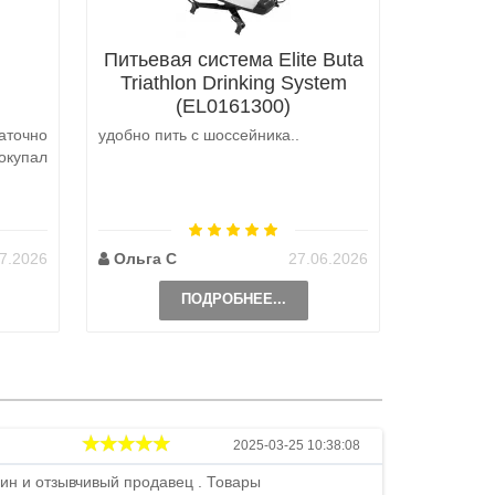
Питьевая система Elite Buta
Triathlon Drinking System
(EL0161300)
аточно
удобно пить с шоссейника..
Не выкуп
окупал
аналоги 
претензий
на выбор
возможно 
7.2026
Ольга С
27.06.2026
Наталь
ПОДРОБНЕЕ...
Андрей
2025-03-25 10:38:08
ин и отзывчивый продавец . Товары
Петр , отличн