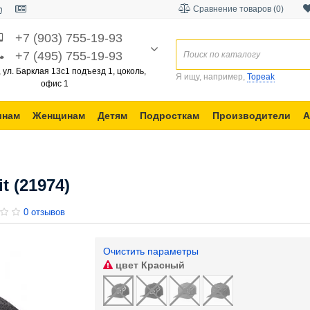
Сравнение товаров (0)
+7 (903) 755-19-93
+7 (495) 755-19-93
, ул. Барклая 13с1 подъезд 1, цоколь,
Я ищу, например,
Topeak
офис 1
инам
Женщинам
Детям
Подросткам
Производители
А
t (21974)
0 отзывов
Очистить параметры
цвет
Красный