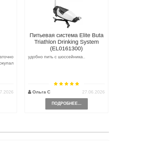
Питьевая система Elite Buta
Triathlon Drinking System
(EL0161300)
аточно
удобно пить с шоссейника..
Не выкуп
окупал
аналоги 
претензий
на выбор
возможно 
7.2026
Ольга С
27.06.2026
Наталь
ПОДРОБНЕЕ...