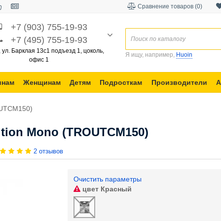
Сравнение товаров (0)
+7 (903) 755-19-93
+7 (495) 755-19-93
, ул. Барклая 13с1 подъезд 1, цоколь,
Я ищу, например,
Huoin
офис 1
инам
Женщинам
Детям
Подросткам
Производители
А
OUTCM150)
ition Mono (TROUTCM150)
2 отзывов
Очистить параметры
цвет
Красный