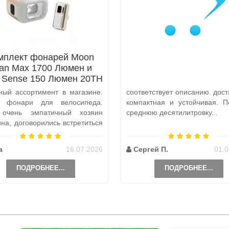
мплект фонарей Moon
tan Max 1700 Люмен и
x Sense 150 Люмен 20TH
Anniversary Edition
ный ассортимент в магазине.
соответствует описанию. дост
а фонари для велосипеда.
компактная и устойчивая. П
 очень эмпатичный хозяин
среднюю десятилитровку...
ина, договорились встретиться
и, чтобы передать ..
а
16.07.2026
Сергей П.
01.0
ПОДРОБНЕЕ...
ПОДРОБНЕЕ...