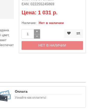
EAN:
022255245869
Цена: 1 031 р.
Наличие:
Нет в наличии
оздана
 цвет,
вает
беспечат
НЕТ В НАЛИЧИИ
Оплата
Узнайте как оплатить!