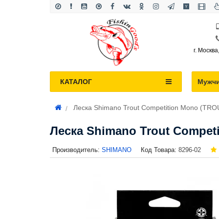
г. Москва
КАТАЛОГ
Мужч
Леска Shimano Trout Competition Mono (TR
Леска Shimano Trout Compet
Производитель:
SHIMANO
Код Товара:
8296-02