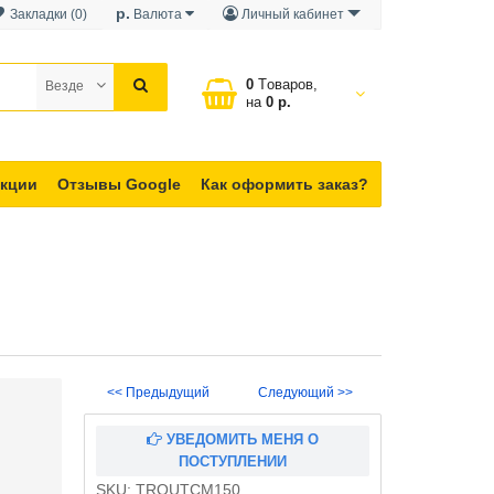
р.
Закладки (0)
Валюта
Личный кабинет
0
Tоваров,
Везде
на
0 р.
кции
Отзывы Google
Как оформить заказ?
<< Предыдущий
Следующий >>
УВЕДОМИТЬ МЕНЯ О
ПОСТУПЛЕНИИ
SKU:
TROUTCM150