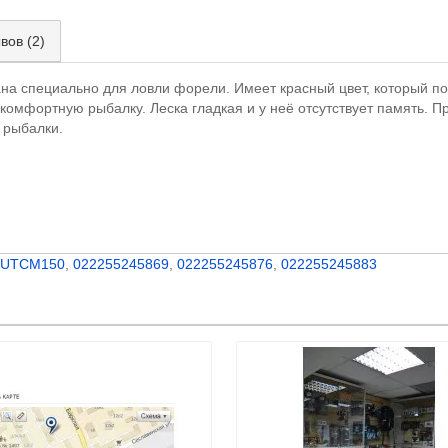
вов (2)
на специально для ловли форели. Имеет красный цвет, который по
 комфортную рыбалку. Леска гладкая и у неё отсутствует память.
 рыбалки.
UTCM150
,
022255245869
,
022255245876
,
022255245883