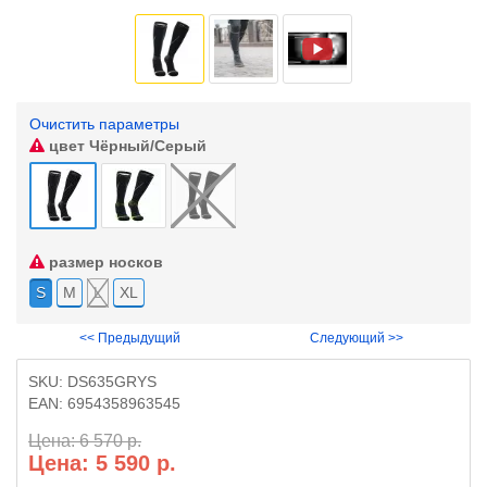
Очистить параметры
цвет
Чёрный/Серый
размер носков
S
M
L
XL
<< Предыдущий
Следующий >>
SKU:
DS635GRYS
EAN:
6954358963545
Цена: 6 570 р.
Цена: 5 590 р.