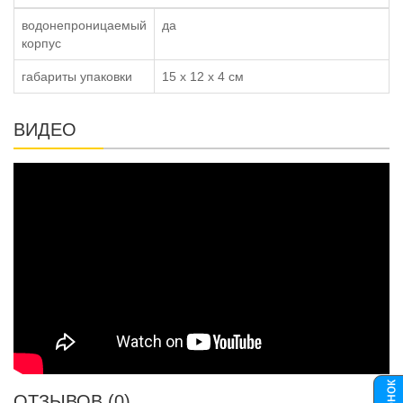
водонепроницаемый
да
корпус
габариты упаковки
15 x 12 x 4 см
ВИДЕО
ОТЗЫВОВ (0)