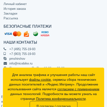
Личный кабинет
История заказа
Закладки
Рассылка
БЕЗОПАСНЫЕ ПЛАТЕЖИ
НАШИ КОНТАКТЫ
+7 (495) 755-19-93
+7 (903) 755-19-93
pmshirshov
info@nicebike.ru
Прием звонков Пн-Пт с 10:00 до 20:00
ПВЗ Пн-Пт с 10:00 до 20:00
Для анализа трафика и улучшения работы наш сайт
г. Москва, ул. Барклая 13с1
использует
файлы cookie
, сервисы сбора технических
подъезд 1, цокольный этаж, офис 1
данных посетителей и «Яндекс.Метрику». Продолжение
использования сайта является
согласием с применением
Официальный интернет-магазин NiceBike © 2012 - 2026
данных технологий. Подробности вы можете узнать на
Вся информация на сайте носит ознакомительный характер, не
странице
Политика конфиденциальности
.
является публичной офертой (определяемой положениями Статьи 437
Я согласен / согласна
Гражданского кодекса РФ) и не может в полной мере передавать