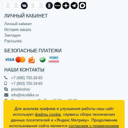
ЛИЧНЫЙ КАБИНЕТ
Личный кабинет
История заказа
Закладки
Рассылка
БЕЗОПАСНЫЕ ПЛАТЕЖИ
НАШИ КОНТАКТЫ
+7 (495) 755-19-93
+7 (903) 755-19-93
pmshirshov
info@nicebike.ru
Прием звонков Пн-Пт с 10:00 до 20:00
ПВЗ Пн-Пт с 10:00 до 20:00
Для анализа трафика и улучшения работы наш сайт
г. Москва, ул. Барклая 13с1
использует
файлы cookie
, сервисы сбора технических
подъезд 1, цокольный этаж, офис 1
данных посетителей и «Яндекс.Метрику». Продолжение
использования сайта является
согласием с применением
Официальный интернет-магазин NiceBike © 2012 - 2026