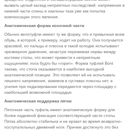
вызвать целый каскад неприятных последствий: напряжение в
нижней части спины и наклоны таза уже как попытка
компенсации этого явления.
Анатомическая форма носочной части
Обычно велотуфли имеют ту же форму, что и привычная всем
обувь, в которой, к примеру, ходят на работу. Она получается
красивой, но пальцы и плюсна в такой колодке испытывают
чрезмерное давление, зачастую пережимая нервы между
костями стопы, что может привести к неприятным
ощущениям: нога будто бы «горит». Форма туфлей Bont
такова, что стопа оказывается в наиболее выгодной
анатомической позиции. Это позволяет ей не испытывать
лишнего напряжения, зажимов в суставах плюсны нет, а
усилия при педалировании передаются через площадку с
наибольшей возможной площадью.
Анатомическая поддержка пятки
Пяточная часть туфель имеет анатомическую форму для
более надежной фиксации соответствующей части стопы.
Пятка абсолютно стабильна и не ерзает во время возвратно-
поступательных движений ноги. Причем достигнуто это без