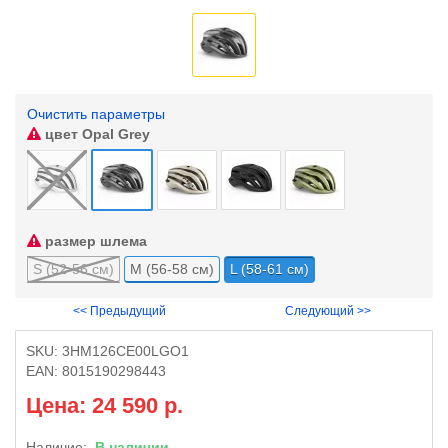
Очистить параметры
цвет
Opal Grey
размер шлема
S (52-56 см)
M (56-58 см)
L (58-61 см)
<< Предыдущий
Следующий >>
SKU:
3HM126CE00LGO1
EAN:
8015190298443
Цена: 24 590 р.
Наличие:
В наличии