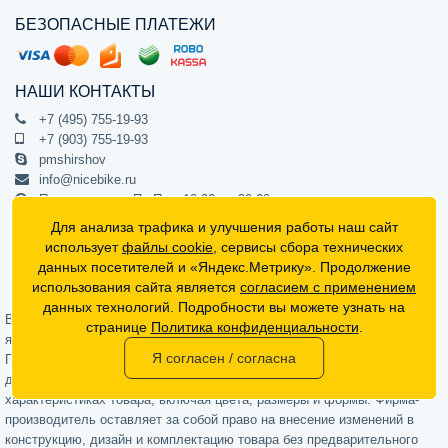
БЕЗОПАСНЫЕ ПЛАТЕЖИ
НАШИ КОНТАКТЫ
+7 (495) 755-19-93
+7 (903) 755-19-93
pmshirshov
info@nicebike.ru
Прием звонков Пн-Пт с 10:00 до 20:00
ПВЗ Пн-Пт с 10:00 до 20:00
Для анализа трафика и улучшения работы наш сайт
г. Москва, ул. Барклая 13с1
использует
файлы cookie
, сервисы сбора технических
подъезд 1, цокольный этаж, офис 1
данных посетителей и «Яндекс.Метрику». Продолжение
использования сайта является
согласием с применением
Официальный интернет-магазин NiceBike © 2012 - 2026
данных технологий. Подробности вы можете узнать на
Вся информация на сайте носит ознакомительный характер, не
странице
Политика конфиденциальности
.
является публичной офертой (определяемой положениями Статьи 437
Я согласен / согласна
Гражданского кодекса РФ) и не может в полной мере передавать
достоверную информацию о свойствах, комплектации и
характеристиках товара, включая цвета, размеры и формы. Фирма-
производитель оставляет за собой право на внесение изменений в
конструкцию, дизайн и комплектацию товара без предварительного