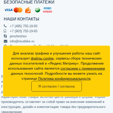
БЕЗОПАСНЫЕ ПЛАТЕЖИ
НАШИ КОНТАКТЫ
+7 (495) 755-19-93
+7 (903) 755-19-93
pmshirshov
info@nicebike.ru
Прием звонков Пн-Пт с 10:00 до 20:00
ПВЗ Пн-Пт с 10:00 до 20:00
Для анализа трафика и улучшения работы наш сайт
г. Москва, ул. Барклая 13с1
использует
файлы cookie
, сервисы сбора технических
подъезд 1, цокольный этаж, офис 1
данных посетителей и «Яндекс.Метрику». Продолжение
использования сайта является
согласием с применением
Официальный интернет-магазин NiceBike © 2012 - 2026
данных технологий. Подробности вы можете узнать на
Вся информация на сайте носит ознакомительный характер, не
странице
Политика конфиденциальности
.
является публичной офертой (определяемой положениями Статьи 437
Я согласен / согласна
Гражданского кодекса РФ) и не может в полной мере передавать
достоверную информацию о свойствах, комплектации и
характеристиках товара, включая цвета, размеры и формы. Фирма-
производитель оставляет за собой право на внесение изменений в
конструкцию, дизайн и комплектацию товара без предварительного
уведомления.