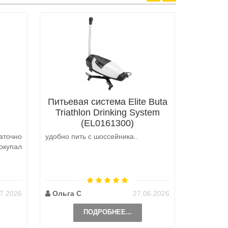
Питьевая система Elite Buta
Triathlon Drinking System
(EL0161300)
аточно
удобно пить с шоссейника..
Не выкуп
окупал
аналоги 
претензий
на выбор
возможно 
7.2026
Ольга С
27.06.2026
Наталь
ПОДРОБНЕЕ...