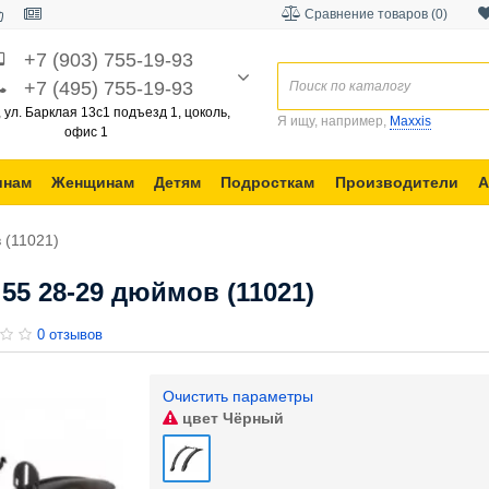
Сравнение товаров (0)
+7 (903) 755-19-93
+7 (495) 755-19-93
, ул. Барклая 13с1 подъезд 1, цоколь,
Я ищу, например,
Maxxis
офис 1
инам
Женщинам
Детям
Подросткам
Производители
А
 (11021)
55 28-29 дюймов (11021)
0 отзывов
Очистить параметры
цвет
Чёрный