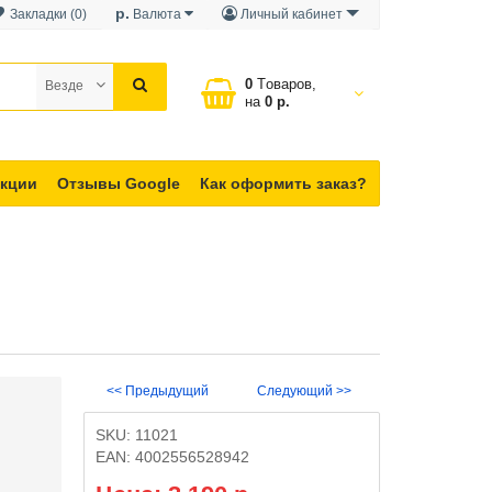
р.
Закладки (0)
Валюта
Личный кабинет
0
Tоваров,
Везде
на
0 р.
кции
Отзывы Google
Как оформить заказ?
<< Предыдущий
Следующий >>
SKU:
11021
EAN:
4002556528942