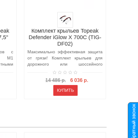
peak
Комплект крыльев Topeak
Компл
,5"
Defender iGlow X 700C (TIG-
Def
DF02)
дов с
Максимально эффективная защита
Подходи
5" М1
от грязи! Комплект крыльев для
диаметром
ртными
дорожного или шоссейного
RC1 - л
велосипеда с ..
состоящ..
14 486 р.
6 036 р.
КУПИТЬ