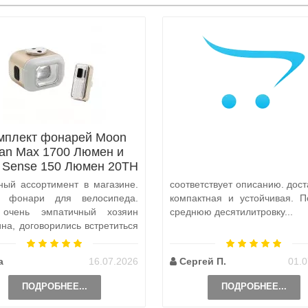
мплект фонарей Moon
tan Max 1700 Люмен и
x Sense 150 Люмен 20TH
Anniversary Edition
ный ассортимент в магазине.
соответствует описанию. дост
а фонари для велосипеда.
компактная и устойчивая. П
 очень эмпатичный хозяин
среднюю десятилитровку...
ина, договорились встретиться
и, чтобы передать ..
а
16.07.2026
Сергей П.
01.0
ПОДРОБНЕЕ...
ПОДРОБНЕЕ...