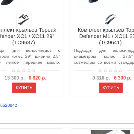
плект крыльев Topeak
Комплект крыльев To
fender XC1 / XC11 29"
Defender M1 / XC11 27
(TC9637)
(TC9641)
одит для велосипедов с
Подходит для велосипе
тром колес 29", ширина 2,5"
диаметром колес 27,
- легкое переднее крыло,
совместим со всеми станда
щ..
передними ви..
13 309 р.
8 820 р.
9 316 р.
6 300 р.
КУПИТЬ
КУПИТЬ
56528942