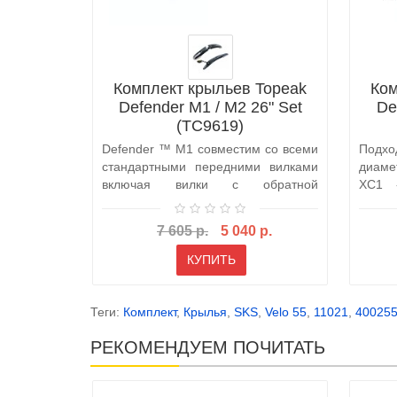
Комплект крыльев Topeak
Ком
Defender M1 / M2 26" Set
De
(TC9619)
Defender ™ М1 совместим со всеми
Подх
стандартными передними вилками
диаме
включая вилки с обратной
XC1 
конструкцей..
состоя
7 605 р.
5 040 р.
КУПИТЬ
Теги:
Комплект
,
Крылья
,
SKS
,
Velo 55
,
11021
,
40025
РЕКОМЕНДУЕМ ПОЧИТАТЬ