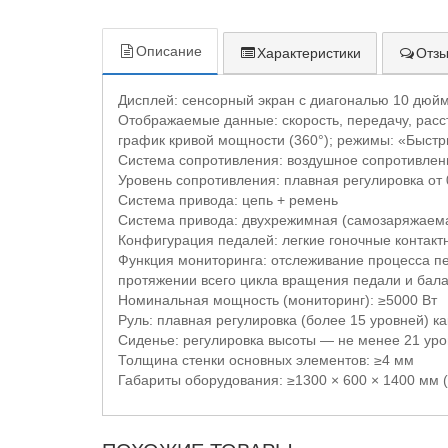
Описание
Характеристики
Отзы
Дисплей: сенсорный экран с диагональю 10 дюй
Отображаемые данные: скорость, передачу, расс
график кривой мощности (360°); режимы: «Быстры
Система сопротивления: воздушное сопротивлен
Уровень сопротивления: плавная регулировка от
Система привода: цепь + ремень
Система привода: двухрежимная (самозаряжаемая
Конфигурация педалей: легкие гоночные контакт
Функция мониторинга: отслеживание процесса пе
протяжении всего цикла вращения педали и бал
Номинальная мощность (мониторинг): ≥5000 Вт
Руль: плавная регулировка (более 15 уровней) как
Сиденье: регулировка высоты — не менее 21 уро
Толщина стенки основных элементов: ≥4 мм
Габариты оборудования: ≥1300 × 600 × 1400 мм (