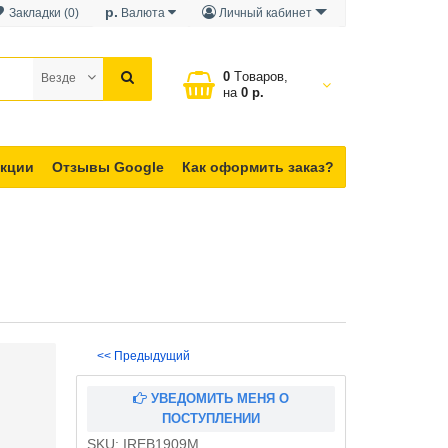
р.
Закладки (0)
Валюта
Личный кабинет
0
Tоваров,
Везде
на
0 р.
кции
Отзывы Google
Как оформить заказ?
<< Предыдущий
УВЕДОМИТЬ МЕНЯ О
ПОСТУПЛЕНИИ
SKU:
IREB1909M