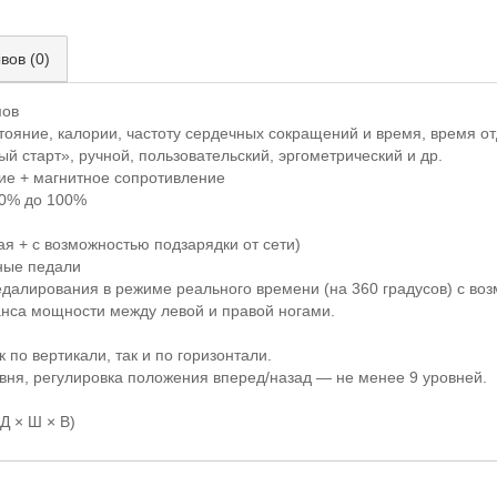
вов (0)
мов
тояние, калории, частоту сердечных сокращений и время, время о
й старт», ручной, пользовательский, эргометрический и др.
ие + магнитное сопротивление
 0% до 100%
 + с возможностью подзарядки от сети)
ные педали
далирования в режиме реального времени (на 360 градусов) с во
анса мощности между левой и правой ногами.
 по вертикали, так и по горизонтали.
вня, регулировка положения вперед/назад — не менее 9 уровней.
Д × Ш × В)