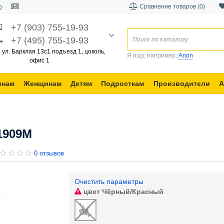
Сравнение товаров (0)
+7 (903) 755-19-93
+7 (495) 755-19-93
, ул. Барклая 13с1 подъезд 1, цоколь,
Я ищу, например,
Anon
офис 1
инам
Женщинам
Детям
Подросткам
Производители
А
1909M
0 отзывов
Очистить параметры
цвет
Чёрный/Красный