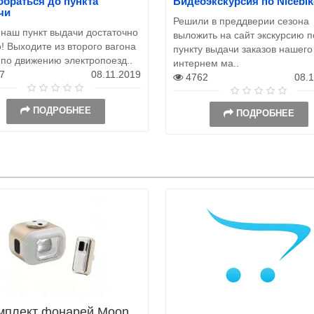
обраться до пункта
Видеоэкскурсия по Nicebik
чи
Решили в преддверии сезона
 наш пункт выдачи достаточно
выложить на сайт экскурсию п
! Выходите из второго вагона
пункту выдачи заказов нашего
 по движению электропоезд..
интернем ма..
7
08.11.2019
4762
08.
ПОДРОБНЕЕ
ПОДРОБНЕЕ
мплект фонарей Moon