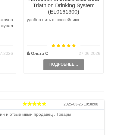
Triathlon Drinking System
(EL0161300)
аточно
удобно пить с шоссейника..
Не выкуп
окупал
аналоги 
претензий
на выбор
возможно 
7.2026
Ольга С
27.06.2026
Наталь
ПОДРОБНЕЕ...
Андрей
2025-03-25 10:38:08
ин и отзывчивый продавец . Товары
Петр , отличн
стоимости . В
быстро ...