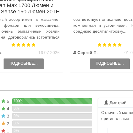
tan Max 1700 Люмен и
x Sense 150 Люмен 20TH
Anniversary Edition
ный ассортимент в магазине.
соответствует описанию. дост
а фонари для велосипеда.
компактная и устойчивая. П
 очень эмпатичный хозяин
среднюю десятилитровку...
ина, договорились встретиться
и, чтобы передать ..
а
16.07.2026
Сергей П.
01.0
ПОДРОБНЕЕ...
ПОДРОБНЕЕ...
5
100%
Дмитрий
4
0%
Отличный магаз
3
0%
оригинальные...
2
0%
1
0%