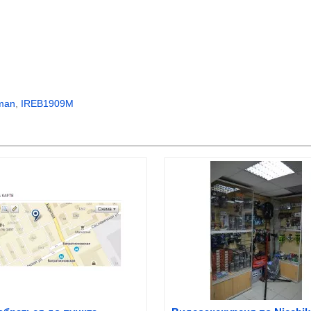
man
,
IREB1909M